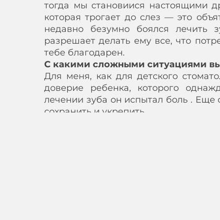
тогда мы становиися настоящими др
которая трогает до слез — это объ
недавно безумно боялся лечить з
разрешает делать ему все, что потр
тебе благодарен.
С какими сложными ситуациями вы
Для меня, как для детского стомат
доверие ребенка, которого одна
лечении зуба он испытал боль . Еще
сохранить и укрепить.
Что является самым интересным в 
Самое интересное возможность
профессиональным ростом в профес
годом твой багаж знаний станов
благодаря полученым знаниям, все 
Поделитесь с читателями блога с
Не споласкивай рот от зубной паст
содержащиеся в пасте, смогут укрпл
Если вкус зубной пасты тебе не оче