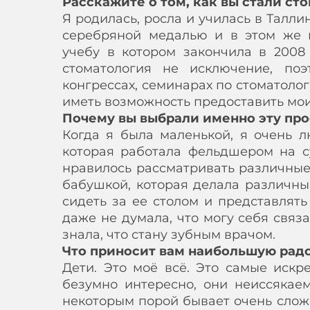
Расскажите о том, как вы стали с
Я родилась, росла и училась в Талл
серебряной медалью и в этом же г
учебу в котором закончила в 2008
стоматология не исключение, по
конгрессах, семинарах по стоматолог
иметь возможность предоставить мои
Почему вы выбрали именно эту пр
Когда я была маленькой, я очень л
которая работала фельдшером на с
нравилось рассматривать различные
бабушкой, которая делала различны
сидеть за ее столом и представлять
даже не думала, что могу себя связ
знала, что стану зубным врачом.
Что приносит вам наибольшую радо
Дети. Это моё всё. Это самые искр
безумно интересно, они неиссякаем
некоторым порой бывает очень сложн