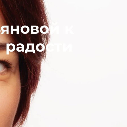
яновой к
 радости