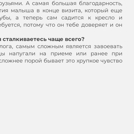
узьями. А самая большая благодарность,
ятия малыша в конце визита, который еще
убы, а теперь сам садится к кресло и
ебуется, потому что он тебе доверяет и он
 сталкиваетесь чаще всего?
олога, самым сложным является завоевать
жды напугали на приеме или ранее при
 сложнее порой бывает это хрупкое чувство
вашей работе стоматолога?
 развиваться и наблюдать за своим
сии. Приятно осознавать, что с каждым
ится все больше, а качество лечения,
выше.
оветами или рекомендациями!
ы после вечерней чистки. Так, фториды,
ять эмаль зубов на протяжении всей ночи.
нь нравится, то сполосни рот, но не очень