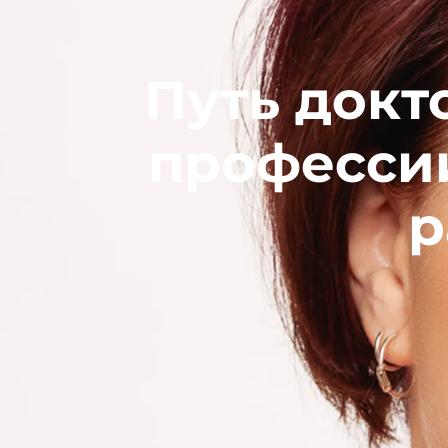
Путь докт
профессии
р