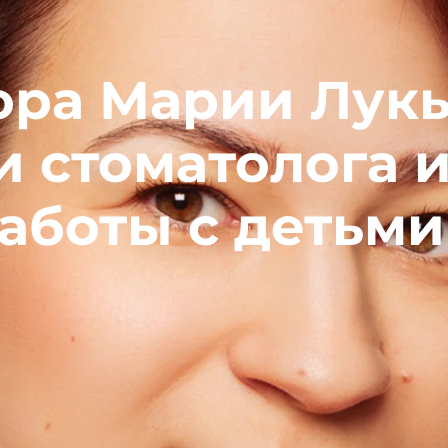
ора Марии Лукь
 стоматолога и
аботы с детьми