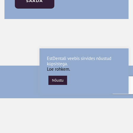
SAADA
EstDentali veebis sirvides nõustud
küpsistega.
Loe rohkem.
Nõustu
© Est Dental
+372 5196 5477
info@estdental.ee