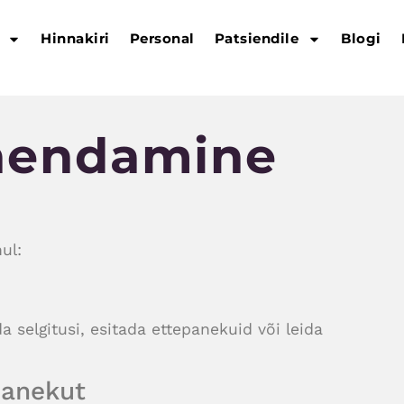
Hinnakiri
Personal
Patsiendile
Blogi
hendamine
ul:
 selgitusi, esitada ettepanekuid või leida
panekut