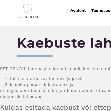
Avaleht
Teenused
Kaebuste la
EST DENTAL hambakliiniku patsiendil, kes ei ole rah
talle osutatud raviteenusega ja/või
kliiniku personali käitumisega
on õigus pöörduda kliiniku juhtkonna poole, et saada
olukorrale lahendus.
Kuidas esitada kaebust või ette