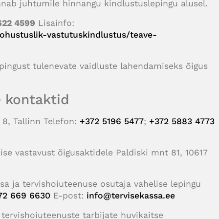
nab juhtumile hinnangu kindlustuslepingu alusel.
622 4599
Lisainfo:
kohustuslik-vastutuskindlustus/teave-
epingust tulenevate vaidluste lahendamiseks õigus
e kontaktid
8, Tallinn Telefon:
+372 5196 5477
;
+372 5883 4773
se vastavust õigusaktidele Paldiski mnt 81, 10617
sa ja tervishoiuteenuse osutaja vahelise lepingu
72 669 6630
E-post:
info@tervisekassa.ee
 tervishoiuteenuste tarbijate huvikaitse