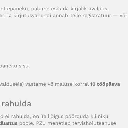
 ettepaneku, palume esitada kirjalik avaldus.
i ja kirjutusvahendi annab Teile registratuur — või
epaneku sisu.
avaldusele) vastame võimaluse korral
10 tööpäeva
 rahulda
 ei rahulda, on Teil õigus pöörduda kliiniku
dlustus
poole. PZU menetleb tervishoiuteenuse