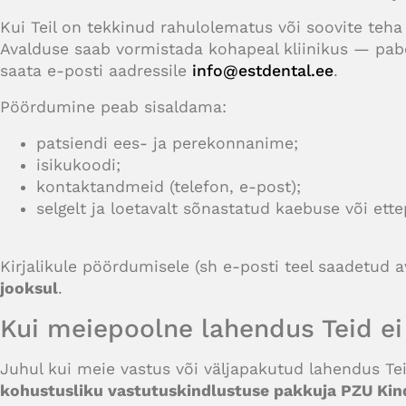
Kui Teil on tekkinud rahulolematus või soovite teha
Avalduse saab vormistada kohapeal kliinikus — paber
saata e-posti aadressile
info@estdental.ee
.
Pöördumine peab sisaldama:
patsiendi ees- ja perekonnanime;
isikukoodi;
kontaktandmeid (telefon, e-post);
selgelt ja loetavalt sõnastatud kaebuse või ett
Kirjalikule pöördumisele (sh e-posti teel saadetud 
jooksul
.
Kui meiepoolne lahendus Teid ei
Juhul kui meie vastus või väljapakutud lahendus Teid
kohustusliku vastutuskindlustuse pakkuja PZU Kin