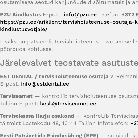
osutamisega seotud kahjunõudeid sõltumatult ja an
PZU Kindlustus
E-post:
info@pzu.ee
Telefon:
+372 
https://pzu.ee/ariklient/tervishoiuteenuse-osutaja-
kindlustusvotjale/
Lisaks on patsiendil tervishoiuteenuse osutamise l
pöörduda kohtusse.
Järelevalvet teostavate asutust
EST DENTAL / tervishoiuteenuse osutaja
V. Reimani 
E-post:
info@estdental.ee
Terviseamet
— kontrollib tervishoiuteenuse osutami
Tallinn E-post:
kesk@terviseamet.ee
Tervisekassa Harju osakond
— kontrollib Tervisekas
täitmist Lastekodu 48, 10144 Tallinn Infotelefon:
+3
Eesti Patsientide Esindusühing (EPE)
— sotsiaal- ja